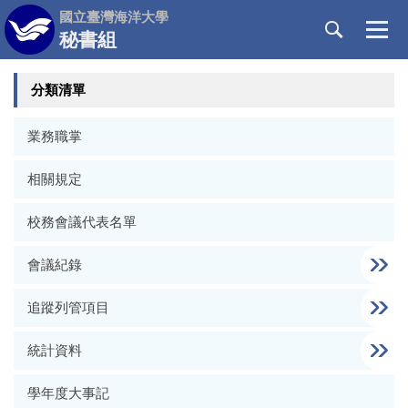
跳
國立臺灣海洋大學
到
秘書組
主
要
分類清單
內
容
區
業務職掌
相關規定
校務會議代表名單
會議紀錄
追蹤列管項目
統計資料
學年度大事記