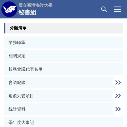
跳
國立臺灣海洋大學
到
秘書組
主
要
分類清單
內
容
區
業務職掌
相關規定
校務會議代表名單
會議紀錄
追蹤列管項目
統計資料
學年度大事記