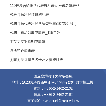
110校務會議推選代表統計表及推選名單表格
校級會議出席情形統計表
校務會議代表出席會議委託書(1072起適用)
公務用禮品領取申請表_115年版
中英文立案證明申請單
系所特色調查表
斐陶斐榮譽學會名冊及人數統計表
國立臺灣海洋大學秘書組
地址：202301基隆市中正區北寧路2號(
行政大樓二樓
)
電話：+886-2-2462-2192
傳真：+886-2-2462-2192
電子郵件：
wuchuni@ntou.edu.tw