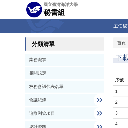
跳
國立臺灣海洋大學
到
秘書組
主
要
主任秘
內
容
區
首頁
分類清單
下
業務職掌
相關規定
序號
校務會議代表名單
1
會議紀錄
2
3
追蹤列管項目
4
統計資料