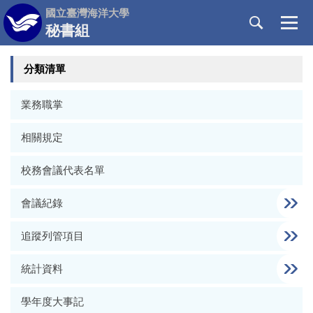
跳
國立臺灣海洋大學
到
秘書組
主
要
分類清單
內
容
區
業務職掌
相關規定
校務會議代表名單
會議紀錄
追蹤列管項目
統計資料
學年度大事記