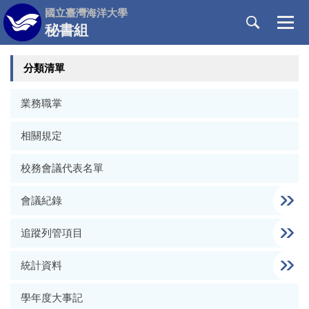
跳
國立臺灣海洋大學
到
秘書組
主
要
分類清單
內
容
區
業務職掌
相關規定
校務會議代表名單
會議紀錄
追蹤列管項目
統計資料
學年度大事記