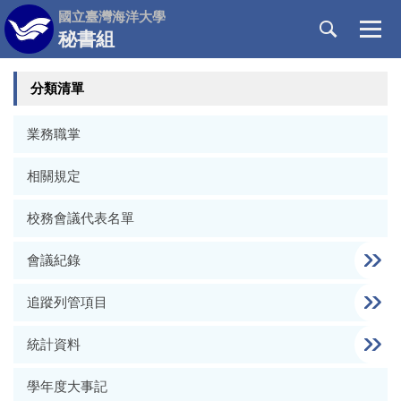
跳
國立臺灣海洋大學
到
秘書組
主
要
分類清單
內
容
區
業務職掌
相關規定
校務會議代表名單
會議紀錄
追蹤列管項目
統計資料
學年度大事記