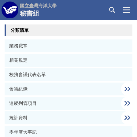
跳
國立臺灣海洋大學
到
秘書組
主
要
分類清單
內
容
區
業務職掌
相關規定
校務會議代表名單
會議紀錄
追蹤列管項目
統計資料
學年度大事記