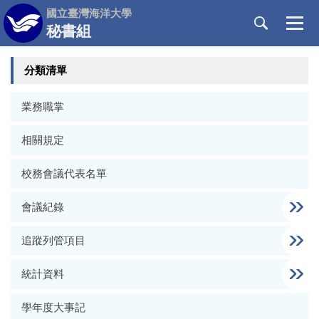
跳
國立臺灣海洋大學
到
秘書組
主
要
分類清單
內
容
區
業務職掌
相關規定
校務會議代表名單
會議紀錄
追蹤列管項目
統計資料
學年度大事記