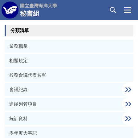
跳
國立臺灣海洋大學
到
秘書組
主
要
分類清單
內
容
區
業務職掌
相關規定
校務會議代表名單
會議紀錄
追蹤列管項目
統計資料
學年度大事記