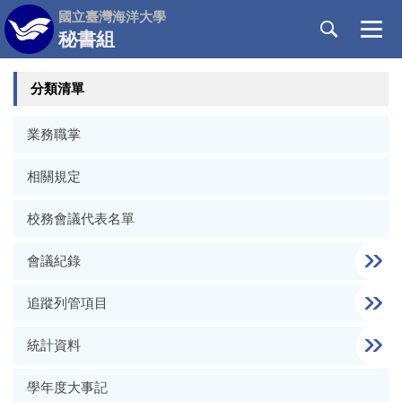
跳
國立臺灣海洋大學
到
秘書組
主
要
分類清單
內
容
區
業務職掌
相關規定
校務會議代表名單
會議紀錄
追蹤列管項目
統計資料
學年度大事記