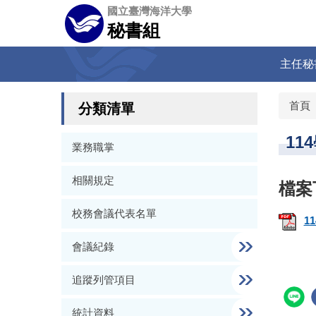
跳
國立臺灣海洋大學
到
秘書組
主
要
主任秘
內
容
區
首頁
分類清單
11
業務職掌
相關規定
校務會議代表名單
1
會議紀錄
追蹤列管項目
統計資料