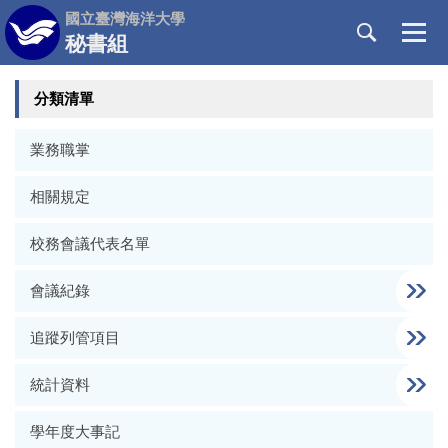
跳
國立臺灣海洋大學
到
秘書組
主
要
分類清單
內
容
區
業務職掌
相關規定
校務會議代表名單
會議紀錄
追蹤列管項目
統計資料
學年度大事記