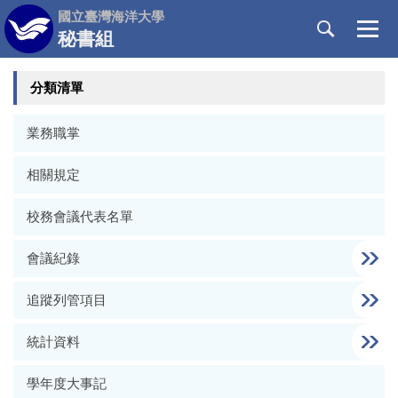
跳
國立臺灣海洋大學
到
秘書組
主
要
分類清單
內
容
區
業務職掌
相關規定
校務會議代表名單
會議紀錄
追蹤列管項目
統計資料
學年度大事記