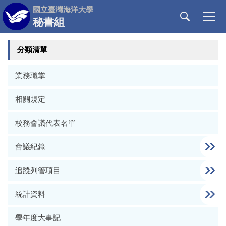
跳
國立臺灣海洋大學
到
秘書組
主
要
分類清單
內
容
區
業務職掌
相關規定
校務會議代表名單
會議紀錄
追蹤列管項目
統計資料
學年度大事記