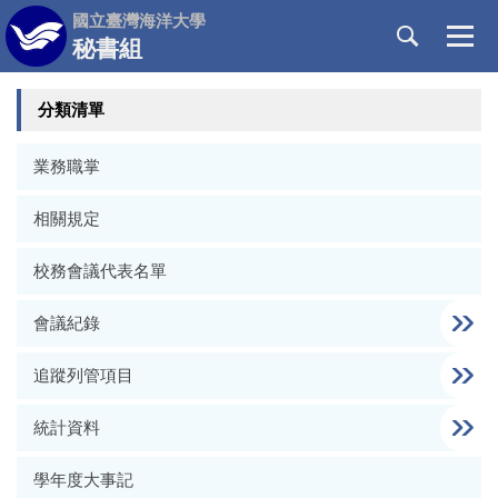
跳
國立臺灣海洋大學
到
秘書組
主
要
分類清單
內
容
區
業務職掌
相關規定
校務會議代表名單
會議紀錄
追蹤列管項目
統計資料
學年度大事記